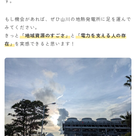
す。
もし機会があれば、ぜひ山川の地熱発電所に足を運んで
みてください。
きっと
「地域資源のすごさ」
と
「電力を支える人の存
在」
を実感できると思います！